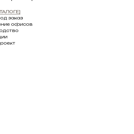
ТАЛОГЕ]
под заказ
ение офисов
водство
ции
проект