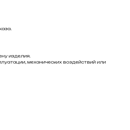
каза.
ну изделия.
плуатации, механических воздействий или