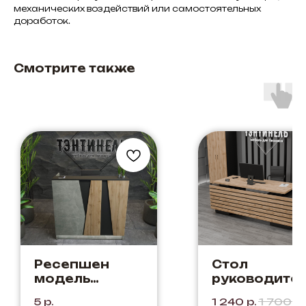
механических воздействий или самостоятельных
доработок.
Смотрите также
Ресепшен
Стол
модель
руководите
"Флора"
"Кентукки"
5
р.
1 240
р.
1 700
р.