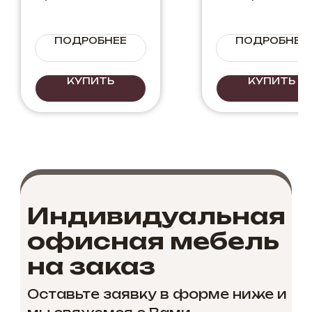
Бетон+Черный
Цвет: Дуб
+Дуб Вотан
Вотан +
Черный.
ПОДРОБНЕЕ
ПОДРОБНЕЕ
Сочетание
цвета
светлого
КУПИТЬ
КУПИТЬ
дерева с
черным.
Индивидуальная
офисная мебель
на заказ
Оставьте заявку в форме ниже и