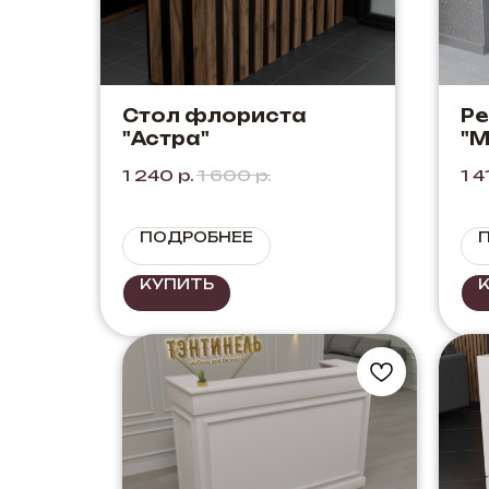
Стол флориста
Ре
"Астра"
"М
+ 
1 240
р.
1 600
р.
1 4
ПОДРОБНЕЕ
КУПИТЬ