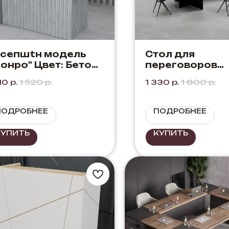
сепшtн модель
Стол для
онро" Цвет: Бетон
переговоров
Белый
"Ванкувер" Цве
10
р.
1 520
р.
1 330
р.
1 800
р.
Белый + Бетон
Портленд
ПОДРОБНЕЕ
ПОДРОБНЕЕ
КУПИТЬ
КУПИТЬ