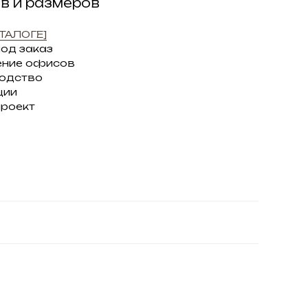
ов и размеров
ТАЛОГЕ]
под заказ
ение офисов
водство
ции
проект