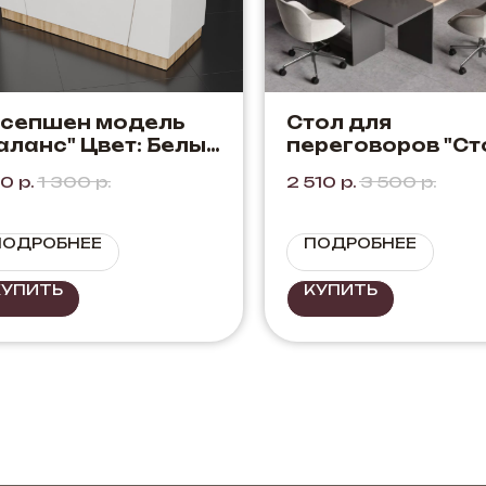
есепшен модель
Стол для
аланс" Цвет: Белый
переговоров "Ст
Дуб Вотан
0
р.
1 300
р.
2 510
р.
3 500
р.
ПОДРОБНЕЕ
ПОДРОБНЕЕ
КУПИТЬ
КУПИТЬ