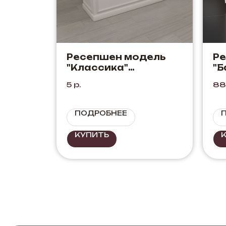
Ресепшен модель
Р
"Классика"
"Б
Королевский Шелк
+ 
5
р.
88
ПОДРОБНЕЕ
КУПИТЬ