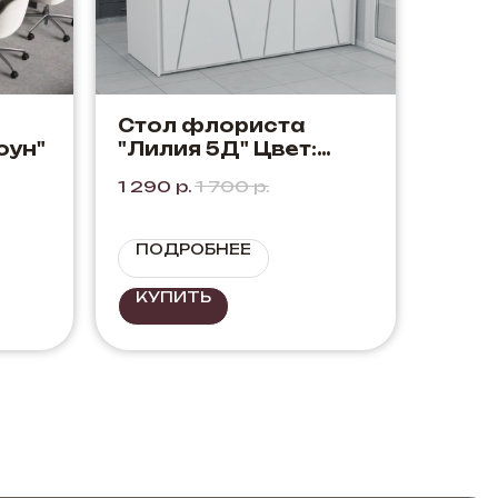
Стол флориста
оун"
"Лилия 5Д" Цвет:
Белый
1 290
р.
1 700
р.
ПОДРОБНЕЕ
КУПИТЬ