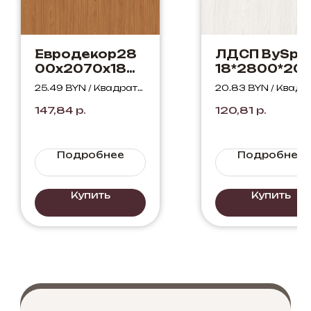
Евродекор28
ЛДСП BySpa
00х2070х18
18*2800*20
Вишня
Дуб Бордо
25.49 BYN / Квадратн
20.83 BYN / Квадр
Локарно
Лайт 380 S
ый метр
ый метр
147,84
р.
120,81
р.
H1636 ST12
Подробнее
Подробнее
Купить
Купить