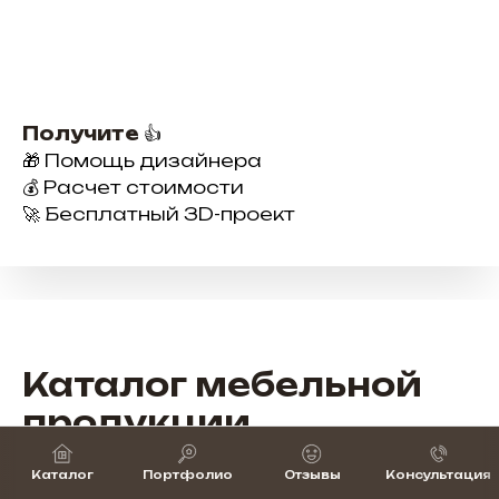
Получите
👍
🎁 Помощь дизайнера
💰 Расчет стоимости
🚀 Бесплатный 3D-проект
Каталог мебельной
продукции
Широкий выбор мебели для бизнеса —
Каталог
Портфолио
Отзывы
Консультация
от рабочих мест до зон ресепшн и