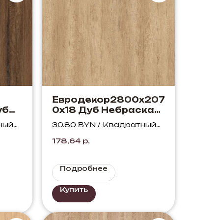
Евродекор2800х207
уб
0х18 Дуб Небраска
396
натуральный H3331
ный
30.80 BYN / Квадратный
ST10
метр
178,64
р.
Подробнее
Купить