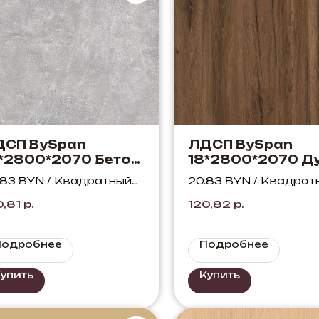
ДСП BySpan
ЛДСП BySpan
*2800*2070 Бетон
18*2800*2070 Д
6 PO
Элисон темный 
.83 BYN / Квадратный
20.83 BYN / Квадрат
WML
тр
метр
0,81
р.
120,82
р.
Подробнее
Подробнее
упить
Купить