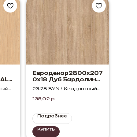
Евродекор2800х207
EAL
0х18 Дуб Бардолино
о
натуральный H1145
ный
23.28 BYN / Квадратный
ST10
метр
135,02
р.
Подробнее
Купить