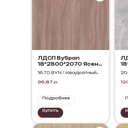
ЛДСП BySpan
Л
18*2800*2070 Ясень
18
Шимо темный 455
81
16.70 BYN / Квадратный
20
SWO
метр
ме
96,87
р.
12
Подробнее
Купить
К