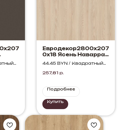
0х207
Евродекор2800х207
0х18 Ясень Наварра
48
Н1250 ST36
атный
44.45 BYN / Квадратный
метр
257,81
р.
Подробнее
Купить