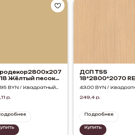
вродекор2800х207
ДСП TSS
18 Жёлтый песок
18*2800*2070 R
125 ST9
D.410 Дуб Монак
.95 BYN / Квадратный
43.00 BYN / Квадрат
золотой
тр
метр
,11
р.
249,4
р.
Подробнее
Подробнее
упить
Купить