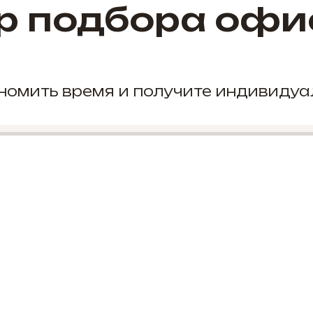
р подбора офи
кономить время и получите индивиду