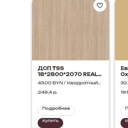
ДСП TSS
Е
18*2800*2070 REAL
0х
D.406 Дуб Честер
AU
43.00 BYN / Квадратный
32
песочный
метр
ме
249,4
р.
191
Подробнее
Купить
К