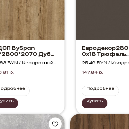
ДСП BySpan
Евродекор280
*2800*2070 Дуб
0х18 Трюфель
нтри золотой 389
коричневый U7
.83 BYN / Квадратный
25.49 BYN / Квадр
ML
ST9 (Трюфель)
тр
метр
0,81
р.
147,84
р.
Подробнее
Подробнее
упить
Купить