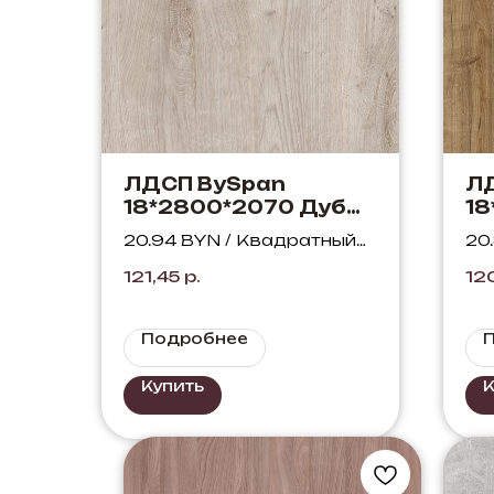
ЛДСП BySpan
Л
18*2800*2070 Дуб
18
Монтерей 384 SWN
Ка
20.94 BYN / Квадратный
20
W
метр
ме
121,45
р.
12
Подробнее
Купить
К