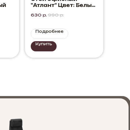
ый
"Атлант" Цвет: Белый
+ Дуб Вотан.
630
р.
990
р.
Сочетание белого с
светлым деревом.
Подробнее
Купить