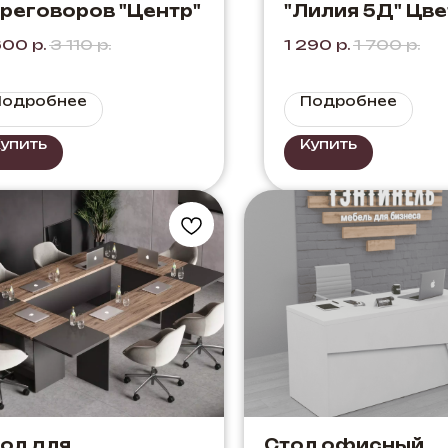
реговоров "Центр"
"Лилия 5Д" Цве
Вотан + Белый
600
р.
3 110
р.
1 290
р.
1 700
р.
Подробнее
Подробнее
упить
Купить
ол для
Стол офисный