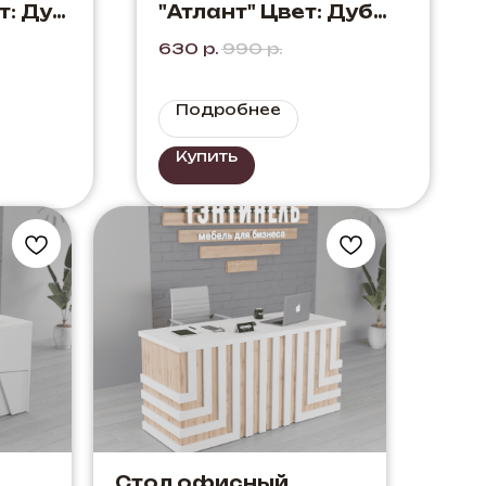
т: Дуб
"Атлант" Цвет: Дуб
Элисон + Белый.
630
р.
990
р.
Сочетание светлого
дерева с белым.
Подробнее
Купить
Стол офисный