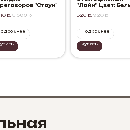
реговоров "Стоун"
"Лайн" Цвет: Бел
510
р.
3 500
р.
520
р.
920
р.
Подробнее
Подробнее
упить
Купить
льная