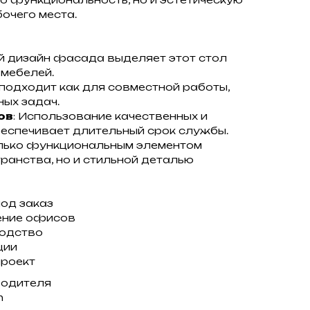
очего места.
ый дизайн фасада выделяет этот стол
 мебелей.
 подходит как для совместной работы,
ных задач.
ов
: Использование качественных и
еспечивает длительный срок службы.
только функциональным элементом
ранства, но и стильной деталью
под заказ
ение офисов
водство
ции
проект
водителя
m