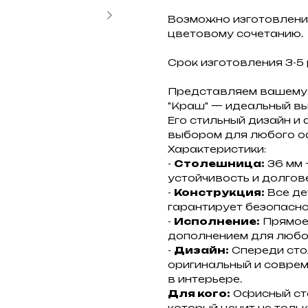
Возможно изготовлени
цветовому сочетанию.
Срок изготовления 3-5 
Представляем вашему
"Краш" — идеальный вы
Его стильный дизайн и
выбором для любого о
Характеристики:
-
Столешница:
36 мм 
устойчивость и долгов
-
Конструкция:
Все де
гарантирует безопасно
-
Исполнение:
Прямое,
дополнением для любо
-
Дизайн:
Спереди стол
оригинальный и соврем
в интерьере.
Для кого:
Офисный сто
который ценит не толь