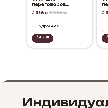
переговоров
пе
"Компас" Цвет:
2 538
р.
2 900
р.
2 
Черный + Дуб Элисон
Подробнее
Купить
К
Индивидуа