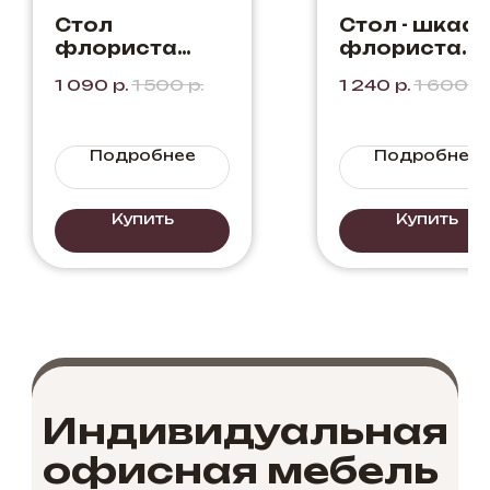
Стол
Стол - шкаф
флориста
флориста.
"Герань" Цвет:
Цвет: Мрамо
1 090
р.
1 500
р.
1 240
р.
1 600
р.
Мрамор
Неро
Каррара +
Мрамор Неро.
Подробнее
Подробнее
Купить
Купить
Индивидуальная
офисная мебель