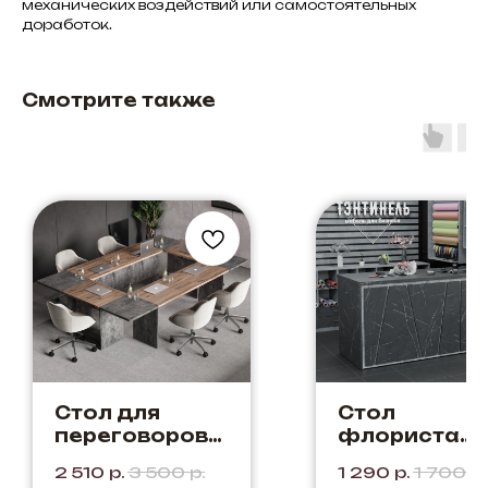
механических воздействий или самостоятельных
доработок.
Смотрите также
Стол для
Стол
переговоров
флориста
"Стоун" Цвет:
"Лилия 5Д"
2 510
р.
3 500
р.
1 290
р.
1 700
р.
Дуб Элисон +