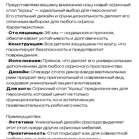
Представляем вашему вниманию наш новый офисный
стол "Краш" — идеальный выбор для персонала!
Его стильный дизайн и функциональность делают его
отличным выбором для любого офиса.
Характеристики:
-
Столешница:
36 мм — надежная и прочная,
обеспечивает устойчивость и долговечность.
-
Конструкция:
Все детали защищены по кругу, что
гарантирует безопасность и предотвратит
повреждения.
-
Исполнение:
Прямое, что делает его универсальным
дополнением для любого офисного пространства.
-
Дизайн:
Спереди стола декор в виде вертикальных
реек придает ему оригинальный и современный вид,
создавая уникальный акцент в интерьере.
Для кого:
Офисный стол "Краш" предназначен для
персонала, который ценит не только
функциональность, но и эстетическую
привлекательность рабочего места.
Преимущества:
-
Эстетика
: Уникальный дизайн фасада выделяет
этот стол среди других офисных мебелей.
-
Практичность
: Стол подходит как для совместной
работы, так и для индивидуальных задач.