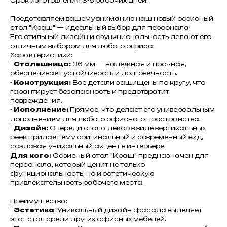
Срок изготовления 3-5 рабочих дней!
Представляем вашему вниманию наш новый офисный
стол "Краш" — идеальный выбор для персонала!
Его стильный дизайн и функциональность делают его
отличным выбором для любого офиса.
Характеристики:
-
Столешница:
36 мм — надежная и прочная,
обеспечивает устойчивость и долговечность.
-
Конструкция:
Все детали защищены по кругу, что
гарантирует безопасность и предотвратит
повреждения.
-
Исполнение:
Прямое, что делает его универсальным
дополнением для любого офисного пространства.
-
Дизайн:
Спереди стола декор в виде вертикальных
реек придает ему оригинальный и современный вид,
создавая уникальный акцент в интерьере.
Для кого:
Офисный стол "Краш" предназначен для
персонала, который ценит не только
функциональность, но и эстетическую
привлекательность рабочего места.
Преимущества:
-
Эстетика
: Уникальный дизайн фасада выделяет
этот стол среди других офисных мебелей.