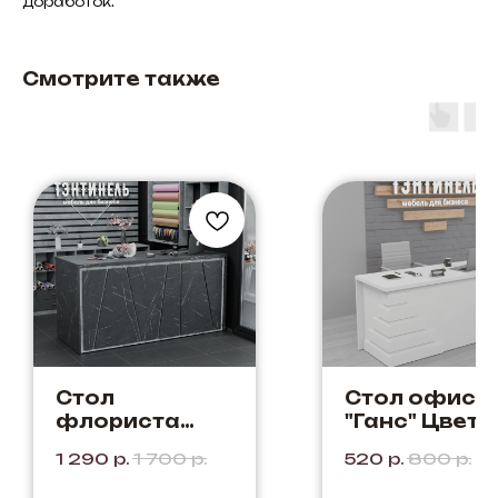
доработок.
Смотрите также
Стол
Стол офисн
флориста
"Ганс" Цвет:
"Лилия 5Д"
Белый + Белы
1 290
р.
1 700
р.
520
р.
800
р.
Цвет: Мрамор
Стол для
Неро +
персонала,