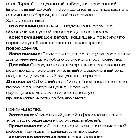
стол "Краш" — идеальный выбор для персонала!
Его стильный дизайн и функциональность делают его
отличным выбором для любого офиса.
Характеристики:
-
Столешница:
36 мм — надежная и прочная,
обеспечивает устойчивость и долговечность.
-
Конструкция:
Все детали защищены по кругу, что
гарантирует безопасность и предотвратит
повреждения.
-
Исполнение:
Прямое, что делает его универсальным
дополнением для любого офисного пространства.
-
Дизайн:
Спереди стола декор в виде вертикальных
реек придает ему оригинальный и современный вид,
создавая уникальный акцент в интерьере.
Для кого:
Офисный стол "Краш" предназначен для
персонала, который ценит не только
функциональность, но и эстетическую
привлекательность рабочего места.
Преимущества:
-
Эстетика
: Уникальный дизайн фасада выделяет
этот стол среди других офисных мебелей.
-
Практичность
: Стол подходит как для совместной
работы, так и для индивидуальных задач.
-
Качество материалов
: Использование