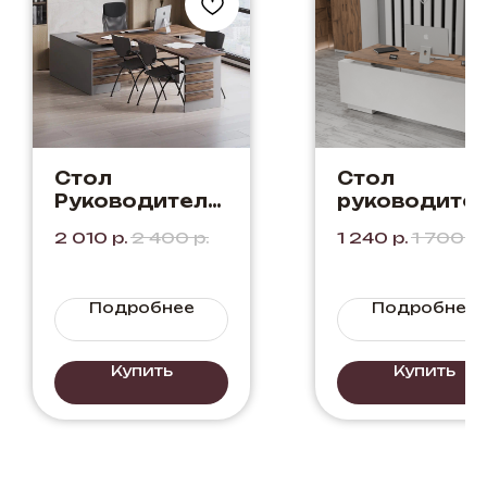
Стол
Стол
Руководителя
руководите
"Ванкувер" с
"Берг" Цвет:
2 010
р.
2 400
р.
1 240
р.
1 700
р.
Бриф
Дуб Элисон 
приставкой
Белый.
Цвет: Дуб
Сочетание
Подробнее
Подробнее
Элисон +
темного
Серый
дерева с
белым.
Купить
Купить