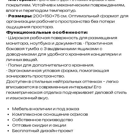
покрытием. Устойчив к механическим повреждениям,
влаге и перепадам температур.
-
Размеры:
200×150×75 см. Оптимальный формат для
организации рабочего пространства без потери
ощущения простора.
Функциональные особенности:
- Широкая рабочая поверхность для размещения
монитора, ноутбука и документов. - Практичная
боковая тумба с 3 выдвижными ящиками с
доводчиками для удобного хранения канцелярии и
личных вещей.
- Полки для дополнительного хранения.
- Эргономичная угловая форма, помогающая
зонировать пространство.
Доступен в стильных нейтральных оттенках – легко
вписывается в современные интерьеры! Его
геометрическая отделка подчеркивает деловой стиль
и изысканный вкус.
Мебель в наличии и под заказ
Комплексное оснащение офисов
Собственное производство
Оптовые скидки и акции
Бесплатный дизайн-проект