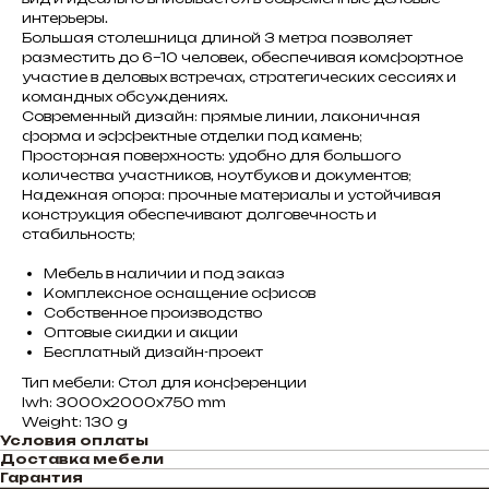
интерьеры.
Большая столешница длиной 3 метра позволяет
разместить до 6–10 человек, обеспечивая комфортное
участие в деловых встречах, стратегических сессиях и
командных обсуждениях.
Современный дизайн: прямые линии, лаконичная
форма и эффектные отделки под камень;
Просторная поверхность: удобно для большого
количества участников, ноутбуков и документов;
Надежная опора: прочные материалы и устойчивая
конструкция обеспечивают долговечность и
стабильность;
Мебель в наличии и под заказ
Комплексное оснащение офисов
Собственное производство
Оптовые скидки и акции
Бесплатный дизайн-проект
Тип мебели: Стол для конференции
lwh: 3000x2000x750 mm
Weight: 130 g
Условия оплаты
Доставка мебели
Гарантия