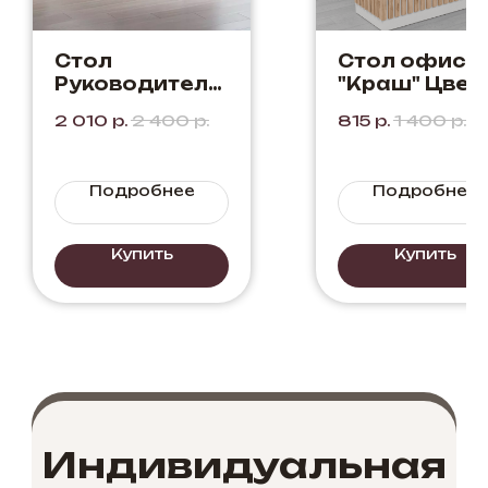
Стол
Стол офисн
Руководителя
"Краш" Цвет:
"Ванкувер" с
Дуб Вотан +
2 010
р.
2 400
р.
815
р.
1 400
р.
Бриф
Белый.
приставкой
Сочетание
Цвет: Мрамор
светлого
Подробнее
Подробнее
Каррара +
дерева с
Мрамор
белым.
Нерро
Купить
Купить
Индивидуальная