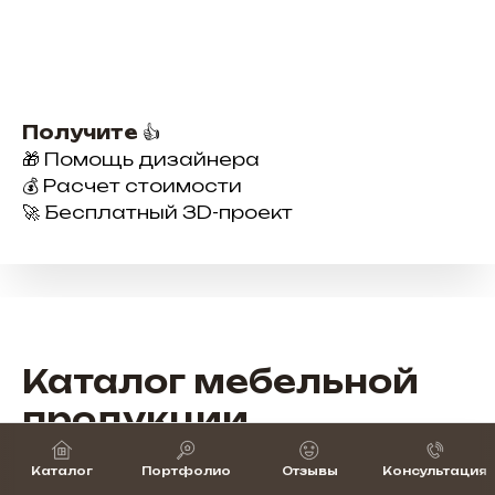
Получите
👍
🎁 Помощь дизайнера
💰 Расчет стоимости
🚀 Бесплатный 3D-проект
Каталог мебельной
продукции
Широкий выбор мебели для бизнеса —
Каталог
Портфолио
Отзывы
Консультация
от рабочих мест до зон ресепшн и