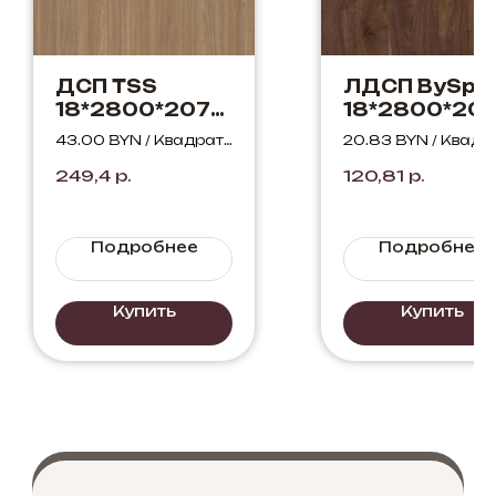
ДСП TSS
ЛДСП BySpa
18*2800*2070
18*2800*20
REAL D.408
Орех
43.00 BYN / Квадрат
20.83 BYN / Квадр
Дуб Честер
Американск
ный метр
ый метр
249,4
р.
120,81
р.
кофейный
216 WML
Подробнее
Подробнее
Купить
Купить