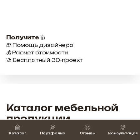
Получите
👍
🎁 Помощь дизайнера
💰 Расчет стоимости
🚀 Бесплатный 3D-проект
Каталог мебельной
продукции
Широкий выбор мебели для бизнеса —
Каталог
Портфолио
Отзывы
Консультация
от рабочих мест до зон ресепшн и