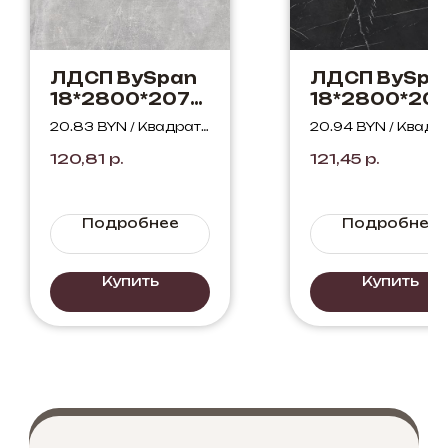
ЛДСП BySpan
ЛДСП BySpa
18*2800*2070
18*2800*20
Бетон 816 PO
Мрамор Нер
20.83 BYN / Квадратн
20.94 BYN / Квадр
Маркина 85
ый метр
ый метр
120,81
р.
121,45
р.
PO
Подробнее
Подробнее
Купить
Купить