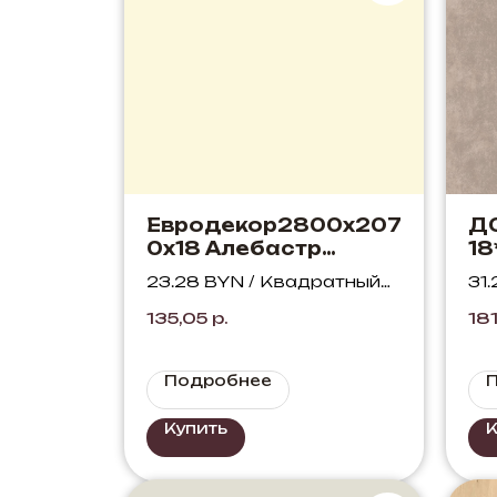
Евродекор2800х207
Д
0х18 Алебастр
18
белый U104 ST9
D.
23.28 BYN / Квадратный
31
Фл
метр
ме
135,05
р.
18
Подробнее
Купить
К