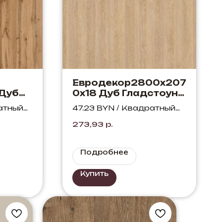
Евродекор2800х207
 Дуб
0х18 Дуб Гладстоун
L
песочный H3309
атный
47.23 BYN / Квадратный
ST28
метр
273,93
р.
Подробнее
Купить