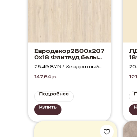
Евродекор2800х207
Л
0х18 Флитвуд белый
18
H3450 ST22
62
25.49 BYN / Квадратный
20
метр
ме
147,84
р.
121
Подробнее
Купить
К