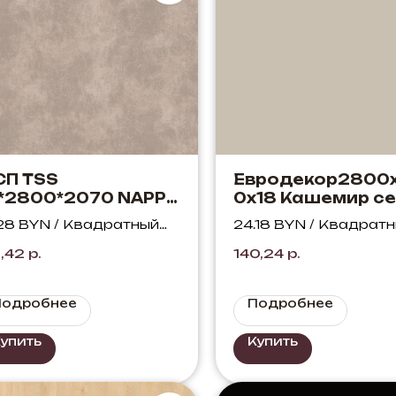
СП TSS
Евродекор2800
*2800*2070 NAPPA
0х18 Кашемир с
972 Итальянский
U702 ST9
.28 BYN / Квадратный
24.18 BYN / Квадрат
отар латте
тр
метр
1,42
р.
140,24
р.
Подробнее
Подробнее
упить
Купить