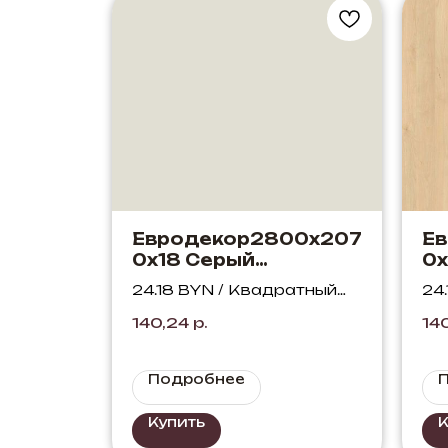
Евродекор2800х207
Е
0х18 Серый
0х
дымчатый U775 ST9
на
24.18 BYN / Квадратный
24
(Бело-серый)
S
метр
ме
140,24
р.
14
Подробнее
Купить
К