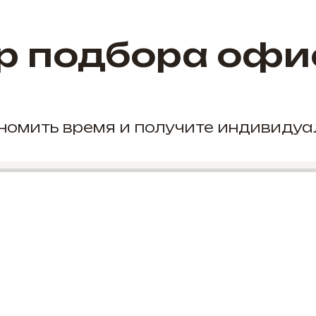
р подбора офи
кономить время и получите индивиду