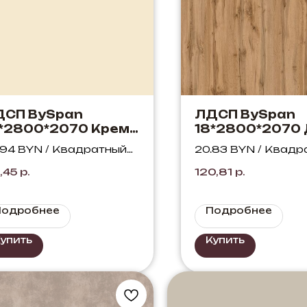
ДСП BySpan
ЛДСП BySpan
*2800*2070 Крем
18*2800*2070
7 PE
Вотан 376 WM
.94 BYN / Квадратный
20.83 BYN / Квадр
тр
метр
,45
р.
120,81
р.
Подробнее
Подробнее
упить
Купить