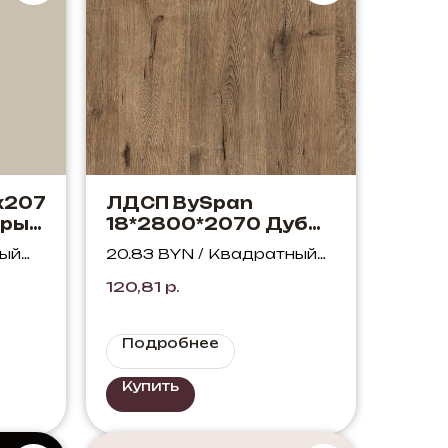
х207
ЛДСП BySpan
ерый
18*2800*2070 Дуб
Веллингтон 370 SWN
ный
20.83 BYN / Квадратный
метр
120,81
р.
Подробнее
Купить