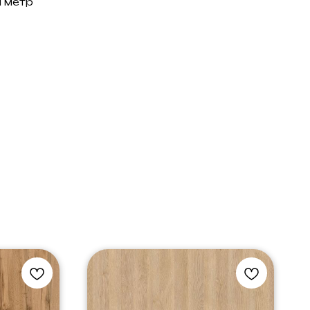
й метр