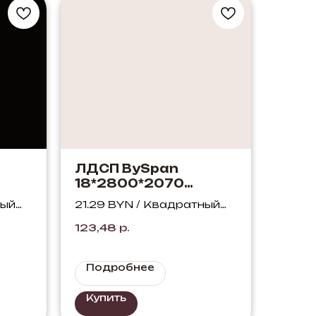
ЛДСП BySpan
18*2800*2070
Королевский шелк
ный
21.29 BYN / Квадратный
812 PO
метр
123,48
р.
Подробнее
Купить