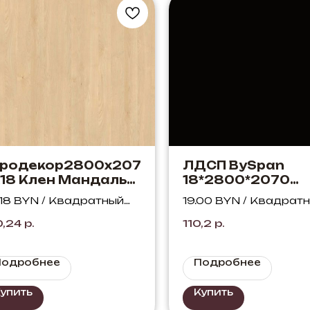
вродекор2800х207
ЛДСП BySpan
18 Клен Мандаль
18*2800*2070
туральный H3840
Чёрный 660 PE
.18 BYN / Квадратный
19.00 BYN / Квадрат
T9
тр
метр
0,24
р.
110,2
р.
Подробнее
Подробнее
упить
Купить