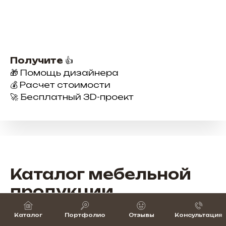
Получите
👍
🎁 Помощь дизайнера
💰 Расчет стоимости
🚀 Бесплатный 3D-проект
Каталог мебельной
продукции
Широкий выбор мебели для бизнеса —
Каталог
Портфолио
Отзывы
Консультация
от рабочих мест до зон ресепшн и