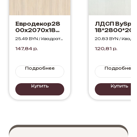
Евродекор28
ЛДСП BySpa
00х2070х18
18*2800*20
Флитвуд
Сосна
25.49 BYN / Квадратн
20.83 BYN / Квадр
белый H3450
Карелия 528
ый метр
ый метр
147,84
р.
120,81
р.
ST22
SWN (белая)
Подробнее
Подробнее
Купить
Купить