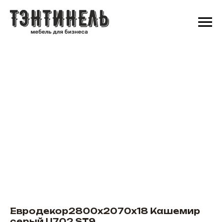
Евродекор2800х2070х18 Кашемир
серый U702 ST9