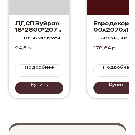
ЛДСП BySpan
Евродекор2
18*2800*2070
00х2070х18
Пепел 621 PO
Бургундский
16.31 BYN / Квадратны
30.80 BYN / Квадр
красный U31
й метр
ный метр
94,5
р.
178,64
р.
ST9
Подробнее
Подробнее
Купить
Купить