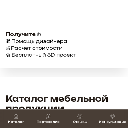
Получите
👍
🎁 Помощь дизайнера
💰 Расчет стоимости
🚀 Бесплатный 3D-проект
Каталог мебельной
продукции
Широкий выбор мебели для бизнеса —
Каталог
Портфолио
Отзывы
Консультация
от рабочих мест до зон ресепшн и