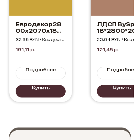
Евродекор28
ЛДСП BySpa
00х2070х18
18*2800*20
Карри жёлтый
Античная
32.95 BYN / Квадратн
20.94 BYN / Квадр
AU163 ST9
латунь 680 
ый метр
ый метр
191,11
р.
121,45
р.
Подробнее
Подробнее
Купить
Купить