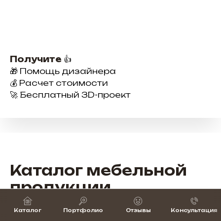
Получите
👍
🎁 Помощь дизайнера
💰 Расчет стоимости
🚀 Бесплатный 3D-проект
Каталог мебельной
продукции
Широкий выбор мебели для бизнеса —
Каталог
Портфолио
Отзывы
Консультация
от рабочих мест до зон ресепшн и