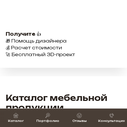
Получите
👍
🎁 Помощь дизайнера
💰 Расчет стоимости
🚀 Бесплатный 3D-проект
Каталог мебельной
продукции
Широкий выбор мебели для бизнеса —
Каталог
Портфолио
Отзывы
Консультация
от рабочих мест до зон ресепшн и