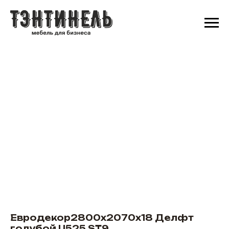
Евродекор2800х2070х18 Делфт
голубой U525 ST9