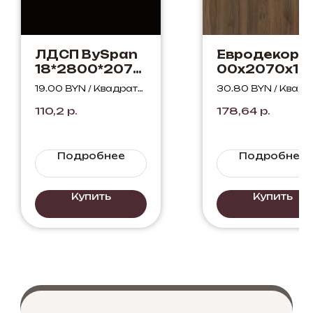
ЛДСП BySpan
Евродекор2
18*2800*2070
00х2070х18
Чёрный 660 PE
Орех Пациф
19.00 BYN / Квадратн
30.80 BYN / Квадр
табак H370
ый метр
ный метр
110,2
р.
178,64
р.
ST10
Подробнее
Подробнее
Купить
Купить