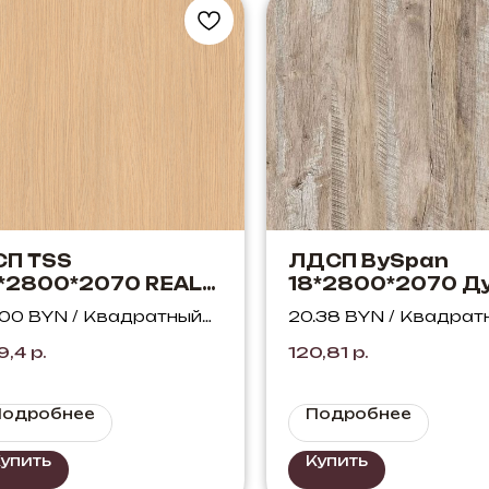
СП TSS
ЛДСП BySpan
*2800*2070 REAL
18*2800*2070 Д
410 Дуб Монако
Юкон 358 SWN
.00 BYN / Квадратный
20.38 BYN / Квадрат
лотой
тр
метр
9,4
р.
120,81
р.
Подробнее
Подробнее
упить
Купить