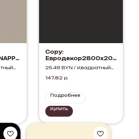
Copy:
NAPPA
Евродекор2800х207
ий
0х18 Нежный черный
атный
25.49 BYN / Квадратный
U899 ST9
метр
147,82
р.
Подробнее
Купить