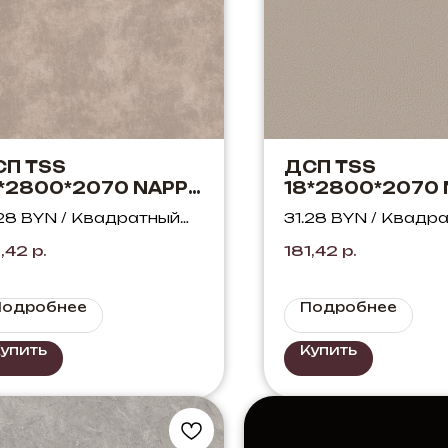
СП TSS
ДСП TSS
*2800*2070 NAPPA
18*2800*2070 
972 Итальянский
D.732 Миланск
.28 BYN / Квадратный
31.28 BYN / Квадр
отар латте
кашемир
тр
метр
1,42
р.
181,42
р.
Подробнее
Подробнее
упить
Купить