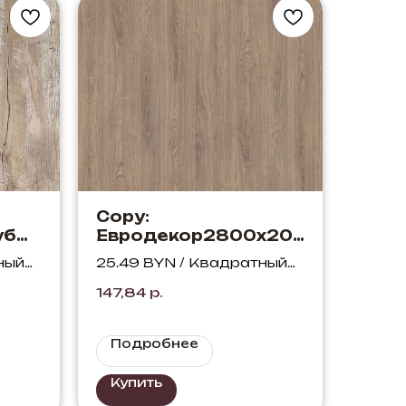
Copy:
уб
Евродекор2800х207
0х18 Дуб Корбридж
ный
25.49 BYN / Квадратный
серый H3156 ST12
метр
147,84
р.
Подробнее
Купить