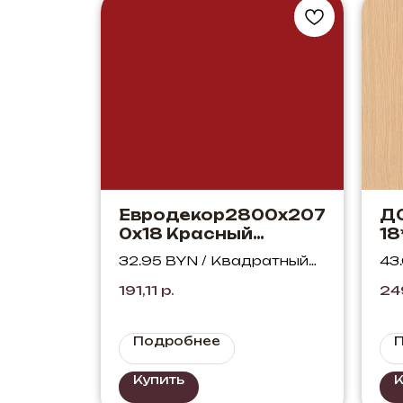
Евродекор2800х207
Д
0х18 Красный
18
китайский U321 ST9
D.
32.95 BYN / Квадратный
43
зо
метр
ме
191,11
р.
24
Подробнее
Купить
К