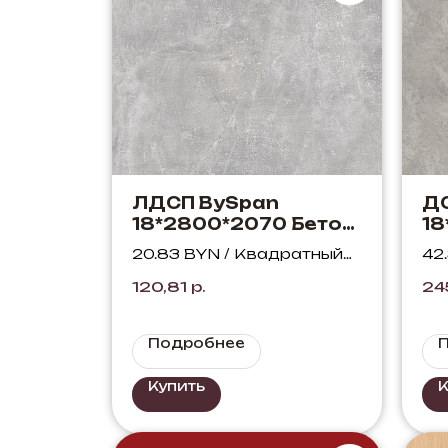
ЛДСП BySpan
Д
18*2800*2070 Бетон
18
816 PO
D.
20.83 BYN / Квадратный
42
п
метр
ме
120,81
р.
24
Подробнее
Купить
К