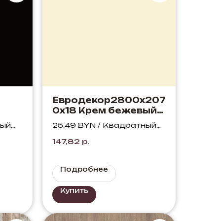
Евродекор2800х207
0х18 Крем бежевый
U222 ST9
ный
25.49 BYN / Квадратный
метр
147,82
р.
Подробнее
Купить