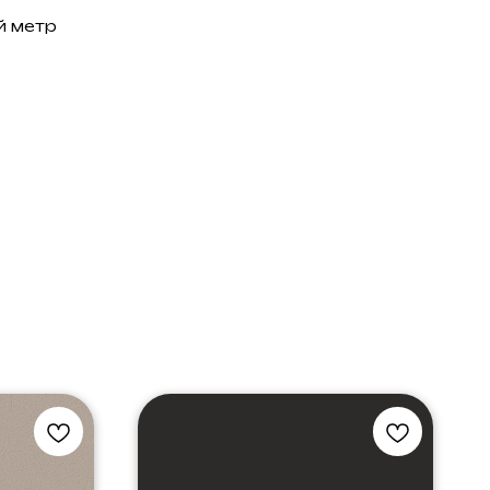
й метр