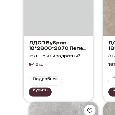
ЛДСП BySpan
Д
18*2800*2070 Пепел
18
621 PO
D.
16.31 BYN / Квадратный
31
Фл
метр
ме
94,5
р.
18
Подробнее
Купить
К