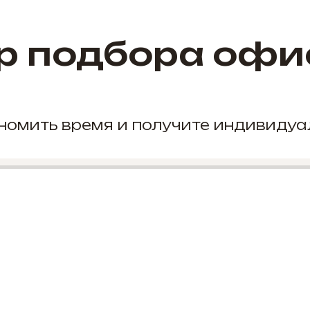
р подбора офи
кономить время и получите индивиду