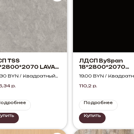
СП TSS
ЛДСП BySpan
*2800*2070 LAVA
18*2800*2070
907 Камень Айдахо
Чёрный 660 PE
.30 BYN / Квадратный
19.00 BYN / Квадрат
есочный
тр
метр
5,34
р.
110,2
р.
Подробнее
Подробнее
упить
Купить