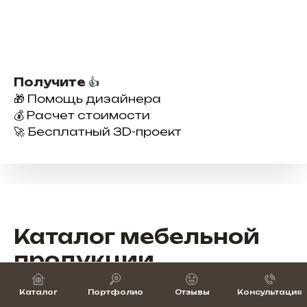
Получите
👍
🎁 Помощь дизайнера
💰 Расчет стоимости
🚀 Бесплатный 3D-проект
Каталог мебельной
продукции
Широкий выбор мебели для бизнеса —
Каталог
Портфолио
Отзывы
Консультация
от рабочих мест до зон ресепшн и