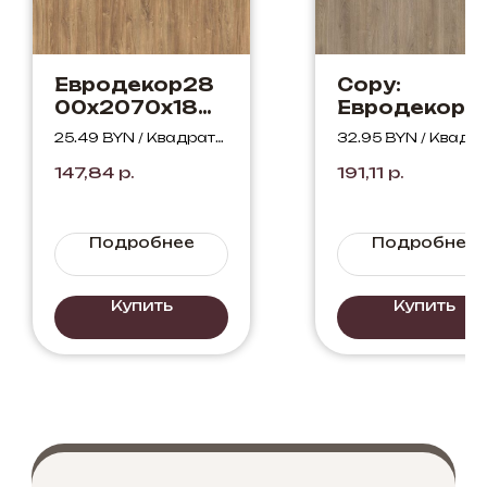
Евродекор28
Copy:
00х2070х18
Евродекор2
Дуб Канзас
00х2070х18
25.49 BYN / Квадратн
32.95 BYN / Квадр
коричневый
Дуб Денвер
ый метр
ый метр
147,84
р.
191,11
р.
H1113 ST10
трюфель
H1399 ST10
Подробнее
Подробнее
Купить
Купить