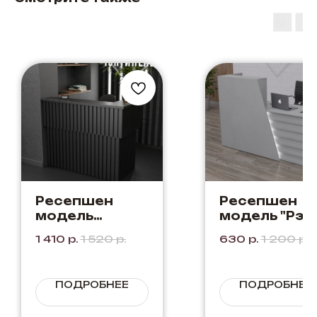
Ресепшен
Ресепшен
модель
модель "Рэй
"Монро" Цвет:
Цвет: Серый 
1 410
р.
1 520
р.
630
р.
1 200
р.
Черный +
Серый
Черный
ПОДРОБНЕЕ
ПОДРОБНЕЕ