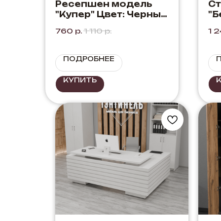
Ресепшен модель
Ст
"Купер" Цвет: Черный
"Б
+ Дуб Элисон
ду
760
р.
1 110
р.
1 
Со
те
ПОДРОБНЕЕ
КУПИТЬ