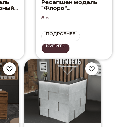
ель
Ресепшен модель
рный +
"Флора"
Бетон+Черный+Дуб
5
р.
Вотан
ПОДРОБНЕЕ
КУПИТЬ