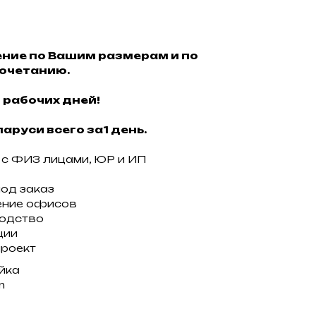
ние по Вашим размерам и по
очетанию.
 рабочих дней!
аруси всего за1 день.
с ФИЗ лицами, ЮР и ИП
под заказ
ение офисов
водство
ции
проект
ойка
m