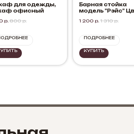
каф для одежды,
Барная стойка
каф офисный
модель "Рэйс" Цв
Черный + Дуб Эл
0
р.
800
р.
1 200
р.
1 310
р.
ПОДРОБНЕЕ
ПОДРОБНЕЕ
КУПИТЬ
КУПИТЬ
льная