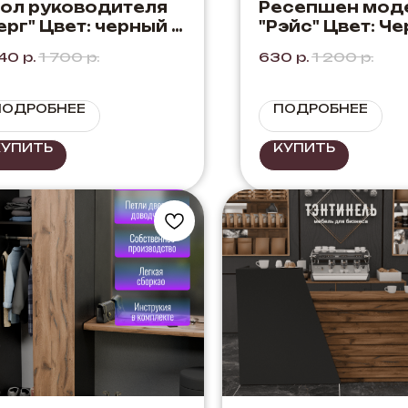
ол руководителя
Ресепшен мод
ерг" Цвет: черный +
"Рэйс" Цвет: Че
б Элисон.
Бетон
240
р.
1 700
р.
630
р.
1 200
р.
четание черного с
мным деревом.
ПОДРОБНЕЕ
ПОДРОБНЕЕ
КУПИТЬ
КУПИТЬ