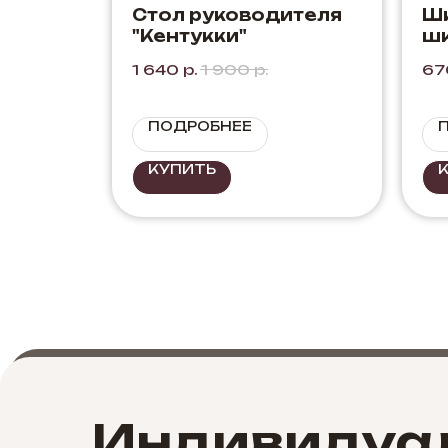
Стол руководителя
Ш
"Кентукки"
ш
1 640
р.
1 900
р.
67
ПОДРОБНЕЕ
КУПИТЬ
Индивидуа