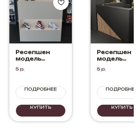
Ресепшен
Ресепшен
модель
модель
"Престиж"
"Линкольн"
5
р.
5
р.
Капучино
Черный+Дуб
Вотан
ПОДРОБНЕЕ
ПОДРОБНЕЕ
КУПИТЬ
КУПИТЬ