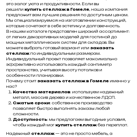
это залог уюта и продуктивности. Если вы
решили
купить стеллаж в Гомеле
, наша компания
предложит вам лучшие решения по доступным ценам.
Мы специализируемся на изготовлении конструкций,
которые сочетают в себе эстетику и долговечность.
В нашем каталоге представлен широкий ассортимент:
от легких декоративных моделей для гостиной до
мощных металлических систем для складов. Вы
можете выбрать готовый вариант или
заказать
стеллаж
по индивидуальным размерам.
Индивидуальный проект позволяет максимально
эффективно использовать каждый сантиметр
пространства, учитывая высоту потолков и
особенности планировки.
Почему стоит
заказать стеллаж в Гомеле
именно у
нас?
Качество материалов
: используем надежный
металл, массив дерева и качественное ЛДСП.
Сжатые сроки
: собственное производство
позволяет быстро выполнять заказы любой
сложности.
Доступность
: мы предлагаем выгодные условия,
чтобы каждый мог
купить стеллаж
без переплат.
Надежный
стеллаж
— это не просто мебель, а