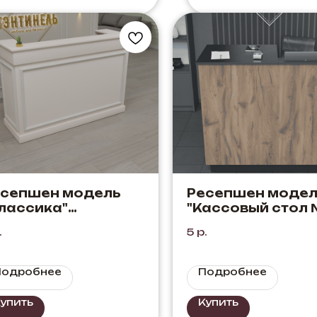
есепшен модель
Ресепшен модел
лассика"
"Кассовый стол
ролевский Шелк
Дуб Элисон+Чер
.
5
р.
Подробнее
Подробнее
упить
Купить