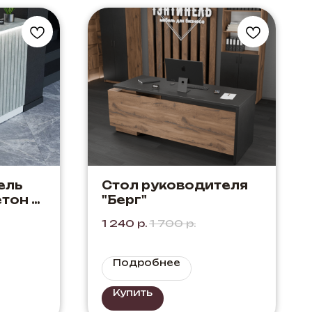
ель
Стол руководителя
етон +
"Берг"
1 240
р.
1 700
р.
Подробнее
Купить