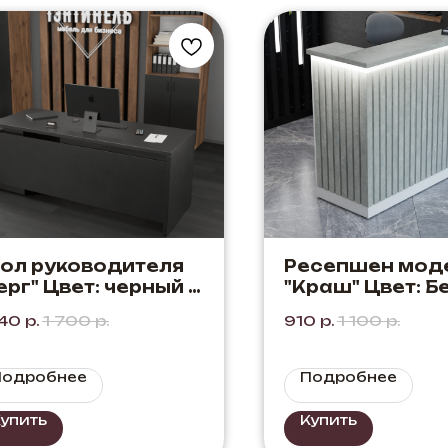
ол руководителя
Ресепшен мод
ерг" Цвет: черный +
"Краш" Цвет: Б
рный. Выполнен в
Белый
240
р.
1 700
р.
910
р.
1 100
р.
четании строго
рный.
Подробнее
Подробнее
упить
Купить