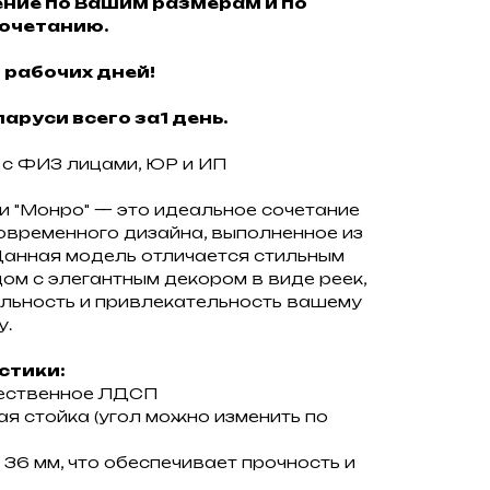
ние по Вашим размерам и по
очетанию.
 рабочих дней!
аруси всего за1 день.
с ФИЗ лицами, ЮР и ИП
 "Монро" — это идеальное сочетание
овременного дизайна, выполненное из
Данная модель отличается стильным
м с элегантным декором в виде реек,
альность и привлекательность вашему
у.
стики:
чественное ЛДСП
вая стойка (угол можно изменить по
 36 мм, что обеспечивает прочность и