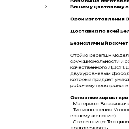
Возможно изготовле
Вашему цветовому с
Срок изготовления 3
Доставка по всей Бел
Безналичный расчет
Стойка ресепшн модели
функциональности и с
качественного ЛДСП. 
двухуровневым фасадо
который придаёт уник
рабочему пространств
Основные характери
- Материал: Высокока
- Тип исполнения: Угло
вашему желанию)
- Столешница: Толщина
долговечность