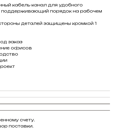
енный кабель-канал для удобного
, поддерживающий порядок на рабочем
е стороны деталей защищены кромкой 1
под заказ
ение офисов
водство
ции
проект
енному счету.
ор поставки.