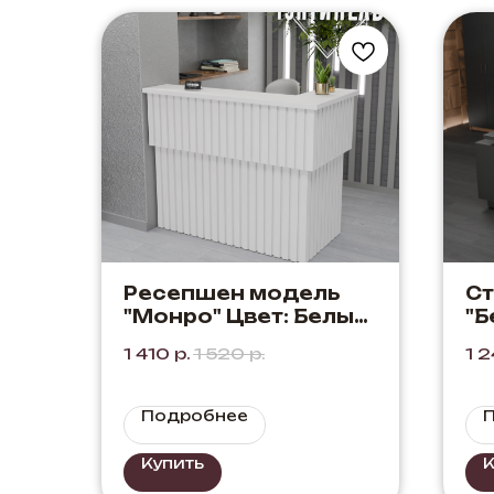
Ресепшен модель
Ст
"Монро" Цвет: Белый
"Б
+ Белый
че
1 410
р.
1 520
р.
1 
со
че
Подробнее
Купить
К