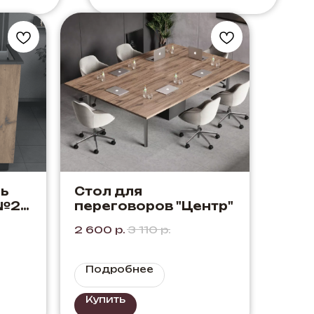
ь
Стол для
 №2"
переговоров "Центр"
ный
2 600
р.
3 110
р.
Подробнее
Купить