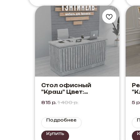
Стол офисный
Р
"Краш" Цвет:
"К
Бетон+Бетон.
Ко
815
р.
1 400
р.
5
р
Выполнен в
сочетании светлого
бетона.
Подробнее
Купить
К