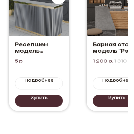
Ресепшен
Барная стой
модель
модель "Рэй
"Эльдорадо"
Цвет: Бетон 
5
р.
1 200
р.
1 310
р.
Цвет: Серый
Дуб Вотан
Подробнее
Подробнее
Купить
Купить