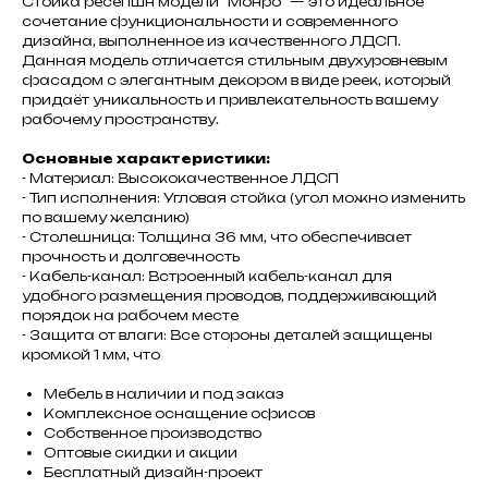
Стойка ресепшн модели "Монро" — это идеальное
сочетание функциональности и современного
дизайна, выполненное из качественного ЛДСП.
Данная модель отличается стильным двухуровневым
фасадом с элегантным декором в виде реек, который
придаёт уникальность и привлекательность вашему
рабочему пространству.
Основные характеристики:
- Материал: Высококачественное ЛДСП
- Тип исполнения: Угловая стойка (угол можно изменить
по вашему желанию)
- Столешница: Толщина 36 мм, что обеспечивает
прочность и долговечность
- Кабель-канал: Встроенный кабель-канал для
удобного размещения проводов, поддерживающий
порядок на рабочем месте
- Защита от влаги: Все стороны деталей защищены
кромкой 1 мм, что
Мебель в наличии и под заказ
Комплексное оснащение офисов
Собственное производство
Оптовые скидки и акции
Бесплатный дизайн-проект