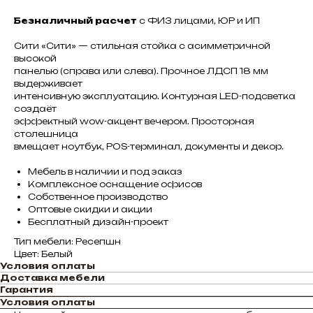
Безналичный расчет
с ФИЗ лицами, ЮР и ИП
Сити «Сити» — стильная стойка с асимметричной
высокой
панелью (справа или слева). Прочное ЛДСП 18 мм
выдерживает
интенсивную эксплуатацию. Контурная LED-подсветка
создаёт
эффектный wow-акцент вечером. Просторная
столешница
вмещает ноутбук, POS-терминал, документы и декор.
Мебель в наличии и под заказ
Комплексное оснащение офисов
Собственное производство
Оптовые скидки и акции
Бесплатный дизайн-проект
Тип мебели: Ресепшн
Цвет: Белый
Условия оплаты
Доставка мебели
Гарантия
Условия оплаты