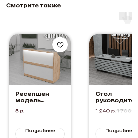
Смотрите также
Ресепшен
Стол
модель
руководите
"Вегас"
"Кентукки"
5
р.
1 240
р.
1 700
р.
Белый+Дуб
Цвет: Бетон 
Вотан
Черный.
Сочетание
Подробнее
Подробнее
цвета