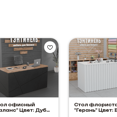
тол офисный
Стол флорист
аланс" Цвет: Дуб
"Герань" Цвет:
исон + Черный.