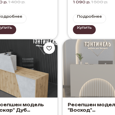
0
р.
1 400
р.
1 090
р.
1 500
р.
четание темного
ба с черным.
Подробнее
Подробнее
упить
Купить
есепшен модель
Ресепшен модел
скар" Дуб
"Восход"