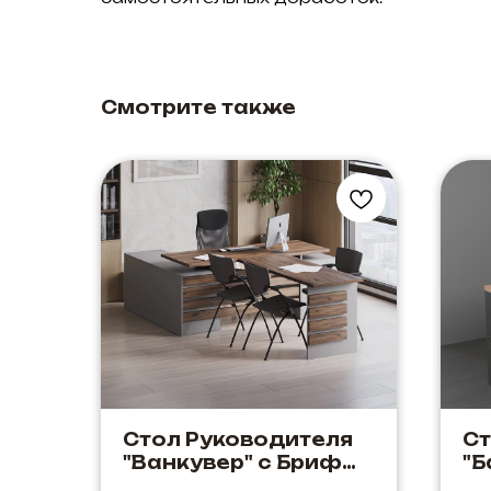
Смотрите также
Стол Руководителя
С
"Ванкувер" с Бриф
"Б
приставкой Цвет:
Эл