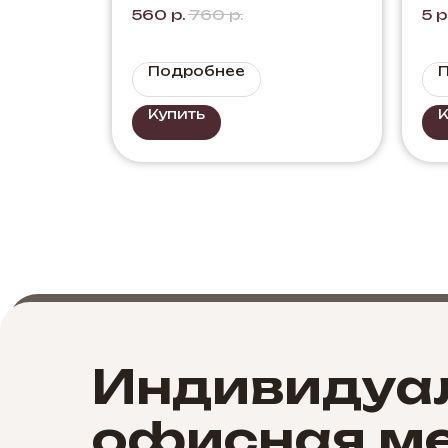
Шкаф офисный для
В
560
р.
760
р.
5
р
документов Цвет:
Бетон
Подробнее
Купить
К
Индивидуа
офисная ме