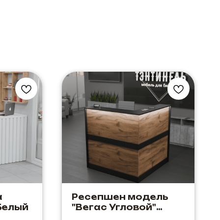
а
Ресепшен модель
 Белый
"Вегас Угловой"
Черный+Дуб Элисон