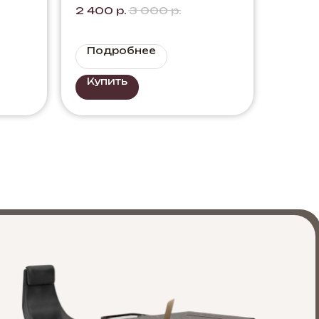
чуг
Идей" Цвет: Дуб
2 400
р.
3 000
р.
Элисон + Черный
Подробнее
Купить