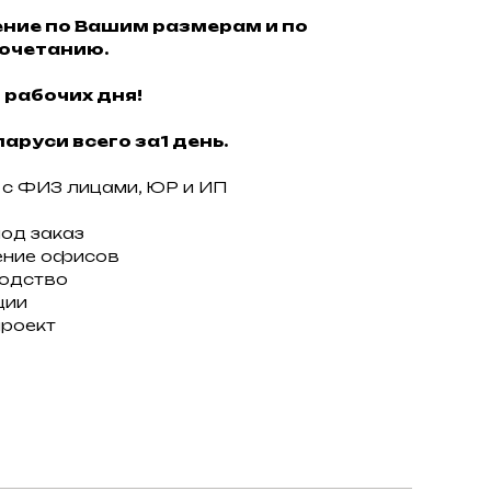
ние по Вашим размерам и по
очетанию.
 рабочих дня!
аруси всего за1 день.
с ФИЗ лицами, ЮР и ИП
под заказ
ение офисов
водство
ции
проект