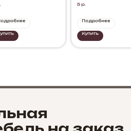
отан+Белый
Персидский Жем
.
5
р.
Подробнее
Подробнее
упить
Купить
льная
бель на заказ