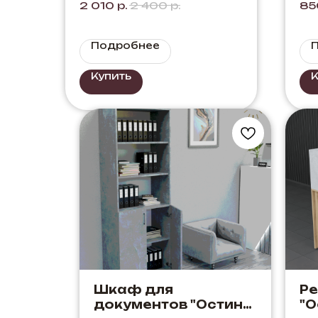
2 010
р.
2 400
р.
85
Дуб Элисон + Серый
Со
ду
Подробнее
Купить
К
Шкаф для
Р
документов "Остин";
"О