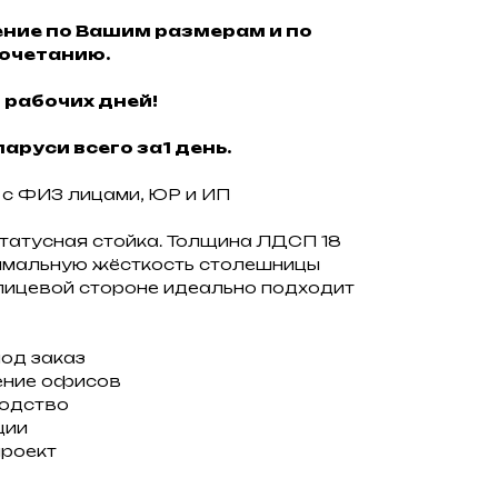
ние по Вашим размерам и по
очетанию.
 рабочих дней!
аруси всего за1 день.
с ФИЗ лицами, ЮР и ИП
статусная стойка. Толщина ЛДСП 18
имальную жёсткость столешницы
 лицевой стороне идеально подходит
под заказ
ение офисов
водство
ции
проект