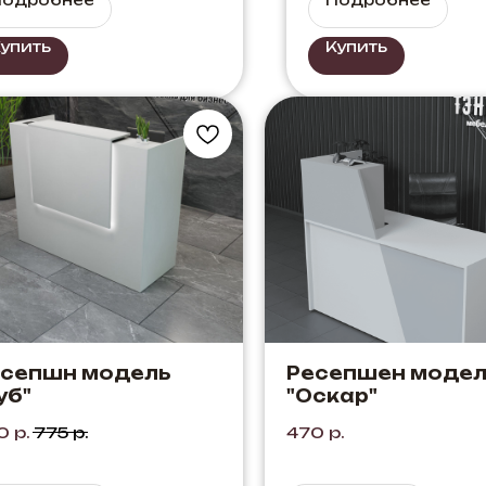
упить
Купить
есепшн модель
Ресепшен модел
уб"
"Оскар"
0
р.
775
р.
470
р.