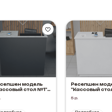
есепшен модель
Ресепшен мод
ассовый стол №1"
"Кассовый сто
рный+Бетон
Белый
.
5
р.
Подробнее
Подробнее