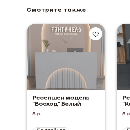
Смотрите также
Ресепшен модель
Р
"Восход" Белый
"К
Че
5
р.
5
р
Подробнее