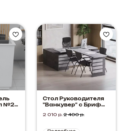
ель
Стол Руководителя
л №2"
"Ванкувер" с Бриф
приставкой Цвет:
2 010
р.
2 400
р.
Мрамор Каррара +
Мрамор Нерро
Подробнее