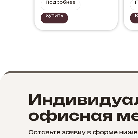
функциональности
Подробнее
Купить
К
Индивидуа
офисная ме
Оставьте заявку в форме ниже