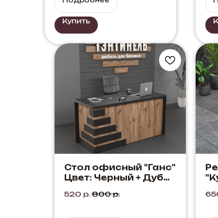
Купить
К
Стол офисный "Ганс"
Р
Цвет: Черный + Дуб
"К
Элисон. Стол
520
р.
800
р.
65
офисный, с нотками
элегантности и