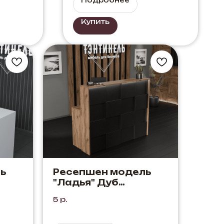
Купить
ь
Ресепшен модель
"Ладья" Дуб
Элисон+Черный
5
р.