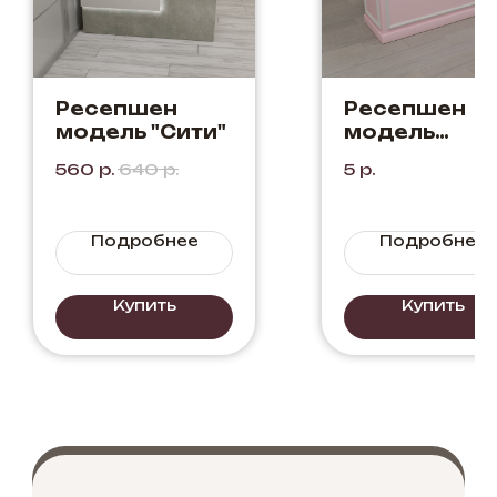
Ресепшен
Ресепшен
модель "Сити"
модель
"Классика"
560
р.
640
р.
5
р.
Зефир
Подробнее
Подробнее
Купить
Купить