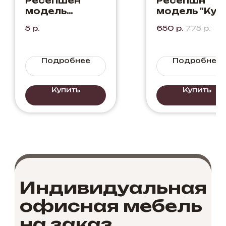
Ресепшен
Ресепшн
модель
модель "Куб
"Флора"
5
р.
650
р.
775
р.
Бетон+Черный
+Дуб Вотан
Подробнее
Подробнее
Купить
Купить
Индивидуальная
офисная мебель
на заказ