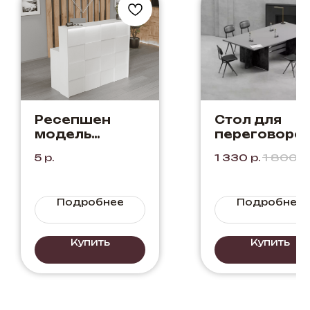
Ресепшен
Стол для
модель
переговоро
"Ладья" Белый
"Ванкувер"
5
р.
1 330
р.
1 800
р
Цвет: Серый 
Бетон
Портленд
Подробнее
Подробнее
Купить
Купить