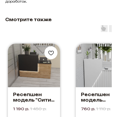
доработок.
Смотрите также
Ресепшен
Ресепшен
модель "Сити"
модель
Дуб
"Купер" Цвет
1 190
р.
1 450
р.
760
р.
1 110
р.
Вотан+Черный
Белый + Бел