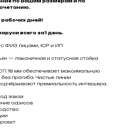
ние по Вашим размерам и по
очетанию.
 рабочих дней!
аруси всего за1 день.
с ФИЗ лицами, ЮР и ИП
я» — лаконичная и статусная стойка
СП 18 мм обеспечивает максимальную
без прогиба. Чистые линии
подчёркивают премиальность интерьера.
под заказ
ение офисов
водство
ции
проект