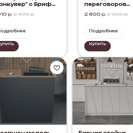
анкувер" с Бриф
переговоров
иставкой Цвет:
"Диалог" Цвет:
010
р.
2 400
р.
2 600
р.
2 900
р.
б Элисон + Серый
Белый + Черны
Подробнее
Подробнее
упить
Купить