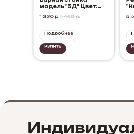
Барная стойка
Р
модель "5Д" Цвет:
"К
Черный + Дуб Элисон
Че
1 330
р.
1 460
р.
5
р
Подробнее
Купить
К
Индивидуа