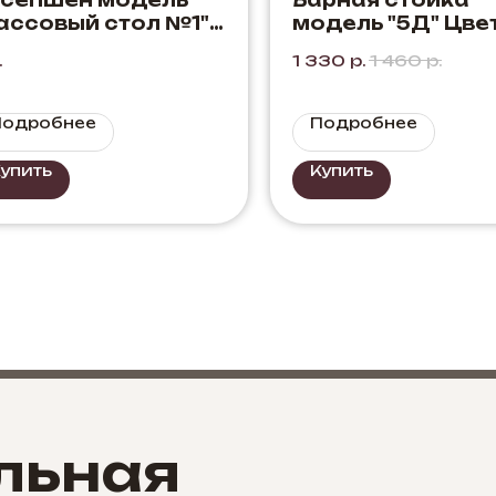
есепшен модель
Барная стойка
ассовый стол №1"
модель "5Д" Цвет
рный+Дуб Элисон
Белый
.
1 330
р.
1 460
р.
Подробнее
Подробнее
упить
Купить
льная