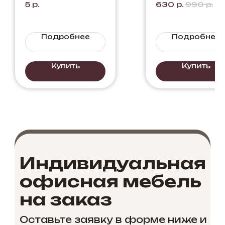
5
р.
630
р.
990
р.
стол №1"
Черный.
Белый
Долговечно
ь и
Подробнее
Подробнее
элегантност
в каждой
детали
Купить
Купить
Индивидуальная
офисная мебель
на заказ
Оставьте заявку в форме ниже и