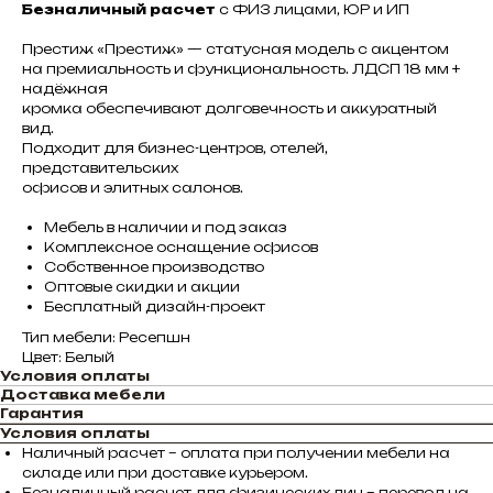
Безналичный расчет
с ФИЗ лицами, ЮР и ИП
Престиж «Престиж» — статусная модель с акцентом
на премиальность и функциональность. ЛДСП 18 мм +
надёжная
кромка обеспечивают долговечность и аккуратный
вид.
Подходит для бизнес-центров, отелей,
представительских
офисов и элитных салонов.
Мебель в наличии и под заказ
Комплексное оснащение офисов
Собственное производство
Оптовые скидки и акции
Бесплатный дизайн-проект
Тип мебели: Ресепшн
Цвет: Белый
Условия оплаты
Доставка мебели
Гарантия
Условия оплаты
Наличный расчет – оплата при получении мебели на
складе или при доставке курьером.
Безналичный расчет для физических лиц – перевод на