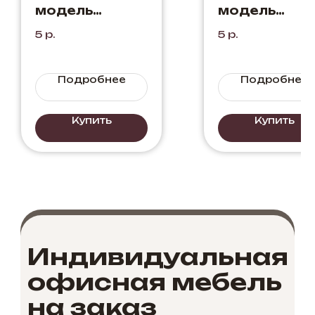
модель
модель
"Кассовый
"Престиж"
5
р.
5
р.
стол №1"
Белый
Черный+Бетон
Подробнее
Подробнее
Купить
Купить
Индивидуальная
офисная мебель
на заказ