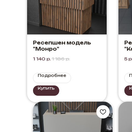
Ресепшен модель
Р
"Монро"
"К
Че
1 140
р.
1 186
р.
5
р
Подробнее
Купить
К