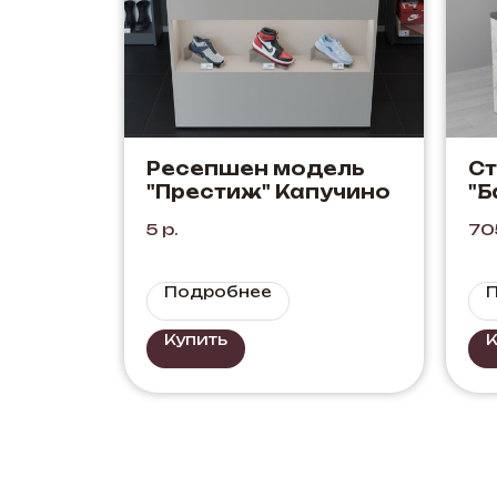
Ресепшен модель
С
"Престиж" Капучино
"Б
5
р.
70
Подробнее
Купить
К