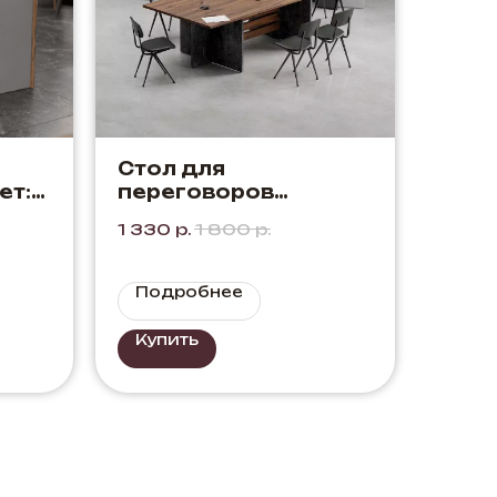
Стол для
ет:
переговоров
рый
"Ванкувер" Цвет: Дуб
1 330
р.
1 800
р.
Элисон + Бетон
Портленд
Подробнее
Купить