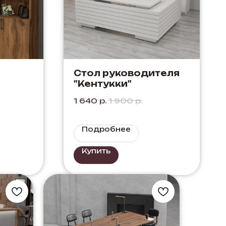
Стол руководителя
"Кентукки"
аф
1 640
р.
1 900
р.
ет:
Подробнее
Купить