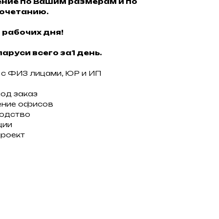
ние по Вашим размерам и по
очетанию.
 рабочих дня!
аруси всего за1 день.
с ФИЗ лицами, ЮР и ИП
под заказ
ение офисов
водство
ции
проект