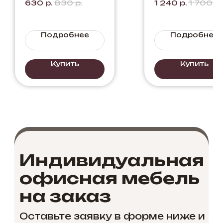
630
р.
830
р.
1 240
р.
1 700
р.
Цвет: Серый 
Черный.
Сочетание
Подробнее
Подробнее
цвета светло
серого с
черным.
Купить
Купить
Индивидуальная
офисная мебель
на заказ
Оставьте заявку в форме ниже и