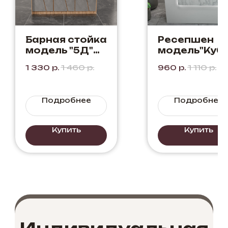
Барная стойка
Ресепшен
модель "5Д"
модель"Куб"
Цвет: Бетон +
Белый+Мра
1 330
р.
1 460
р.
960
р.
1 110
р.
Дуб Вотан
р Каррара
Подробнее
Подробнее
Купить
Купить