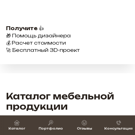
Получите
👍
🎁 Помощь дизайнера
💰 Расчет стоимости
🚀 Бесплатный 3D-проект
Каталог мебельной
продукции
Широкий выбор мебели для бизнеса —
от рабочих мест до зон ресепшн и
Каталог
Портфолио
Отзывы
Консультация
отдыха